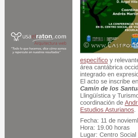
específico
y relevant
área cantábrica occid
integrado en expresi
El acto se inscribe e
Camín de los Santu
Llingüística y Turism
coordinación de
Andr
Estudios Asturianos
.
Fecha: 11 de noviem
Hora: 19.00 horas
Lugar: Centro Social