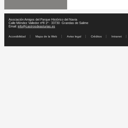
Asociación Amigos del Parque Histórico del Navia
Calle Méndez Valledor nº8 1º · 33730 ·Grandas de Salime
Email:
info@castrosdeasturias.es
Accesibilidad
Mapa de la Web
Aviso legal
Créditos
Intranet