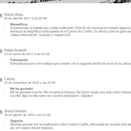
Diana Vega.
02 de abril de 2017 a las 20:09
Maravilloso
Espectacular el trabajo que estáis realizando. Este fin de semana he visitado algunos
destacar la magnífica visita guiada en el Castro de Coaña. Un abrazo para la guía q
valiosa información. Gracias y seguid así!!
Pablo Amandi.
15 de marzo de 2017 a las 10:28
Felicitación
Enhorabuena por este trabajo que cumple con la sagrada misión de acercar la cultur
Carlos.
22 de noviembre de 2015 a las 23:00
Me ha gustado
Me ha gustado mucho. Me encanta la historia. De hecho tengo una web sobre historia
escribir algo en ella sobre los castros asturianos. Saludos!
Jesus Granda.
28 de agosto de 2015 a las 21:43
Segovia
Muchas gracias por la explicación sobre Castro Coaña, efectuada por la guía este p
asi. Un saludo desde Segovia.