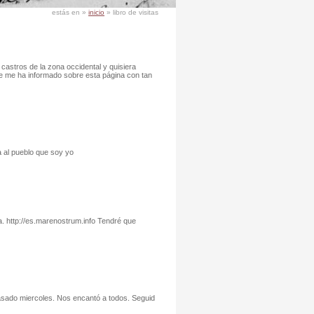
estás en »
inicio
» libro de visitas
 castros de la zona occidental y quisiera
ue me ha informado sobre esta página con tan
a al pueblo que soy yo
. http://es.marenostrum.info Tendré que
asado miercoles. Nos encantó a todos. Seguid