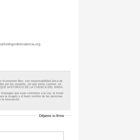
arketingonlinevalencia.org
 el presente libro, son responsabilidad única de
das por los usuarios, sin que estos cuentes, en
 PARQUE HISTORICO DE LA CUENCA DEL NAVIA.
s mensajes que sean contrarios a la Ley, la moral
para la imagen y el buen nombre de las personas
e la Asociación.
Déjanos tu firma