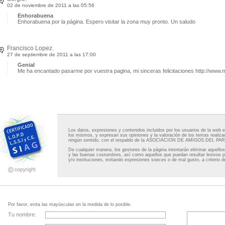
02 de noviembre de 2011 a las 05:56
Enhorabuena
Enhorabuena por la página. Espero visitar la zona muy pronto. Un saludo
Francisco Lopez.
27 de septiembre de 2011 a las 17:00
Genial
Me ha encantado pasarme por vuestra pagina, mi sinceras felicitaciones http://www.m
Los datos, expresiones y contenidos incluidos por los usuarios de la web en
los mismos, y expresan sus opiniones y la valoración de los temas realiza
ningún sentido, con el respaldo de la ASOCIACION DE AMIGOS DEL
De cualquier manera, los gestores de la página intentarán eliminar aquello
y las buenas costumbres, así como aquellos que puedan resultar lesivos 
y/o instituciones, evitando expresiones soeces o de mal gusto, a criterio d
Por favor, evita las mayúsculas en la medida de lo posible.
Tu nombre: