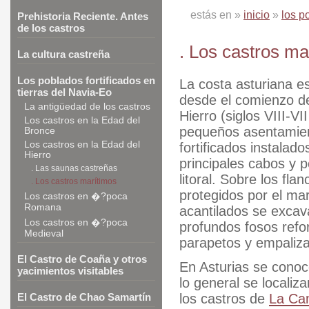
estás en »
inicio
»
los p
Prehistoria Reciente. Antes
de los castros
. Los castros ma
La cultura castreña
Los poblados fortificados en
La costa asturiana e
tierras del Navia-Eo
desde el comienzo de
La antigüedad de los castros
Hierro (siglos VIII-VI
Los castros en la Edad del
pequeños asentamie
Bronce
Los castros en la Edad del
fortificados instalado
Hierro
principales cabos y p
. Las saunas castreñas
litoral. Sobre los fla
. Los castros marítimos
protegidos por el mar
Los castros en �?poca
Romana
acantilados se excav
Los castros en �?poca
profundos fosos refo
Medieval
parapetos y empaliz
El Castro de Coaña y otros
En Asturias se conoce
yacimientos visitables
lo general se localiz
los castros de
La Ca
El Castro de Chao Samartín