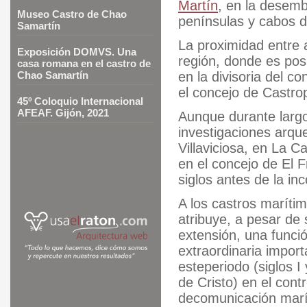
Martín
, en la desemb
Museo Castro de Chao
penínsulas y cabos
Samartín
La proximidad entre 
Exposición DOMVS. Una
región, donde es posi
casa romana en el castro de
en la divisoria del c
Chao Samartín
el concejo de Castro
45º Coloquio Internacional
AFEAF. Gijón, 2021
Aunque durante largo
investigaciones arque
Villaviciosa, en La C
en el concejo de El 
siglos antes de la inc
A los castros marítim
atribuye, a pesar de 
extensión, una funci
extraordinaria impor
esteperiodo (siglos I
de Cristo) en el contr
decomunicación marí