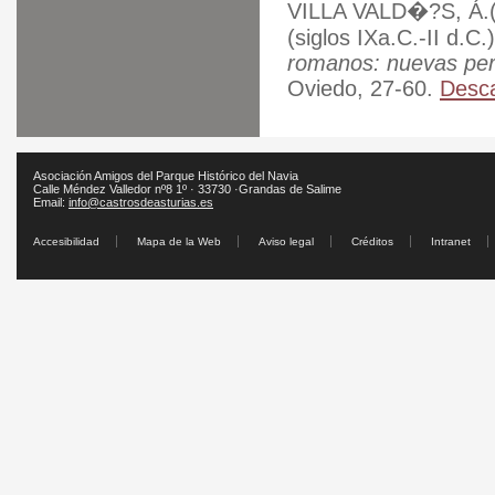
VILLA VALD�?S, Á.(20
(siglos IXa.C.-II d.C
romanos: nuevas per
Oviedo, 27-60.
Desca
Asociación Amigos del Parque Histórico del Navia
Calle Méndez Valledor nº8 1º · 33730 ·Grandas de Salime
Email:
info@castrosdeasturias.es
Accesibilidad
Mapa de la Web
Aviso legal
Créditos
Intranet