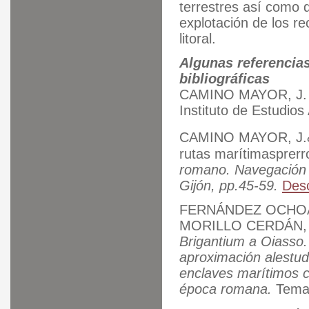
terrestres así como d
explotación de los re
litoral.
Algunas referencia
bibliográficas
CAMINO MAYOR, J. (1
Instituto de Estudios
CAMINO MAYOR, J.& 
rutas marítimasprerr
romano. Navegación y
Gijón, pp.45-59.
Desc
FERNÁNDEZ OCHOA,
MORILLO CERDÁN, A
Brigantium a Oiasso
aproximación alestud
enclaves marítimos c
época romana.
Temas